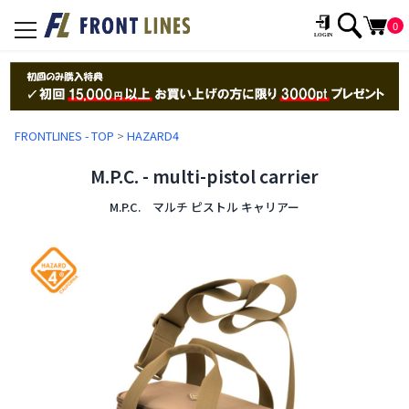
0
toggle
navigation
FRONTLINES - TOP
>
HAZARD4
M.P.C. - multi-pistol carrier
M.P.C. マルチ ピストル キャリアー