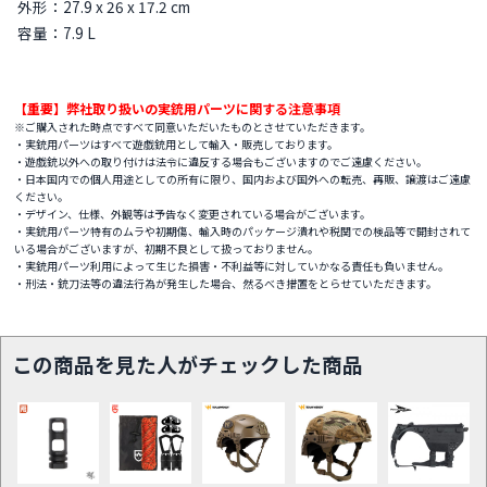
外形：27.9 x 26 x 17.2 cm
容量：7.9 L
【重要】弊社取り扱いの実銃用パーツに関する注意事項
※ご購入された時点ですべて同意いただいたものとさせていただきます。
・実銃用パーツはすべて遊戯銃用として輸入・販売しております。
・遊戯銃以外への取り付けは法令に違反する場合もございますのでご遠慮ください。
・日本国内での個人用途としての所有に限り、国内および国外への転売、再販、譲渡はご遠慮
ください。
・デザイン、仕様、外観等は予告なく変更されている場合がございます。
・実銃用パーツ特有のムラや初期傷、輸入時のパッケージ潰れや税関での検品等で開封されて
いる場合がございますが、初期不良として扱っておりません。
・実銃用パーツ利用によって生じた損害・不利益等に対していかなる責任も負いません。
・刑法・銃刀法等の違法行為が発生した場合、然るべき措置をとらせていただきます。
この商品を見た人がチェックした商品