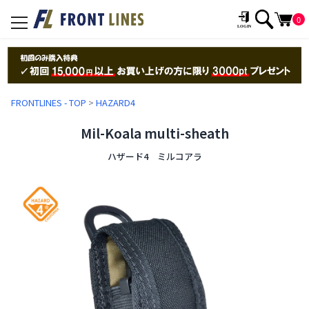
0
toggle
navigation
FRONTLINES - TOP
>
HAZARD4
Mil-Koala multi-sheath
ハザード4 ミルコアラ