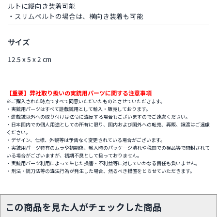
ルトに縦向き装着可能
・スリムベルトの場合は、横向き装着も可能
サイズ
12.5 x 5 x 2 cm
【重要】弊社取り扱いの実銃用パーツに関する注意事項
※ご購入された時点ですべて同意いただいたものとさせていただきます。
・実銃用パーツはすべて遊戯銃用として輸入・販売しております。
・遊戯銃以外への取り付けは法令に違反する場合もございますのでご遠慮ください。
・日本国内での個人用途としての所有に限り、国内および国外への転売、再販、譲渡はご遠慮
ください。
・デザイン、仕様、外観等は予告なく変更されている場合がございます。
・実銃用パーツ特有のムラや初期傷、輸入時のパッケージ潰れや税関での検品等で開封されて
いる場合がございますが、初期不良として扱っておりません。
・実銃用パーツ利用によって生じた損害・不利益等に対していかなる責任も負いません。
・刑法・銃刀法等の違法行為が発生した場合、然るべき措置をとらせていただきます。
この商品を見た人がチェックした商品