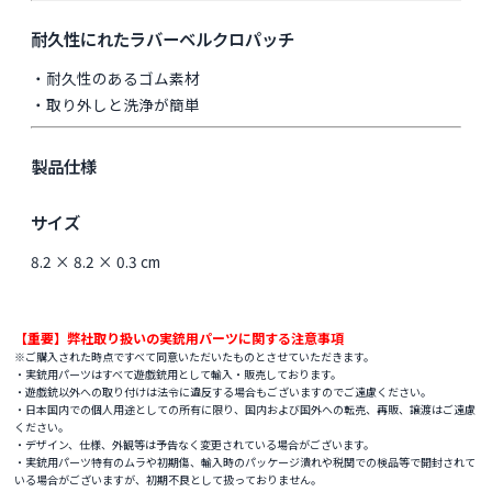
耐久性にれたラバーベルクロパッチ
・耐久性のあるゴム素材
・取り外しと洗浄が簡単
製品仕様
サイズ
8.2 × 8.2 × 0.3 cm
【重要】弊社取り扱いの実銃用パーツに関する注意事項
※ご購入された時点ですべて同意いただいたものとさせていただきます。
・実銃用パーツはすべて遊戯銃用として輸入・販売しております。
・遊戯銃以外への取り付けは法令に違反する場合もございますのでご遠慮ください。
・日本国内での個人用途としての所有に限り、国内および国外への転売、再販、譲渡はご遠慮
ください。
・デザイン、仕様、外観等は予告なく変更されている場合がございます。
・実銃用パーツ特有のムラや初期傷、輸入時のパッケージ潰れや税関での検品等で開封されて
いる場合がございますが、初期不良として扱っておりません。