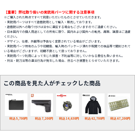
【重要】弊社取り扱いの実銃用パーツに関する注意事項
※ご購入された時点ですべて同意いただいたものとさせていただきます。
・実銃用パーツはすべて遊戯銃用として輸入・販売しております。
・遊戯銃以外への取り付けは法令に違反する場合もございますのでご遠慮ください。
・日本国内での個人用途としての所有に限り、国内および国外への転売、再販、譲渡はご遠慮
ください。
・デザイン、仕様、外観等は予告なく変更されている場合がございます。
・実銃用パーツ特有のムラや初期傷、輸入時のパッケージ潰れや税関での検品等で開封されて
いる場合がございますが、初期不良として扱っておりません。
・実銃用パーツ利用によって生じた損害・不利益等に対していかなる責任も負いません。
・刑法・銃刀法等の違法行為が発生した場合、然るべき措置をとらせていただきます。
この商品を見た人がチェックした商品
税込 5,700円
税込 7,200円
税込 14,630円
税込 62,700円
税込 67,200円