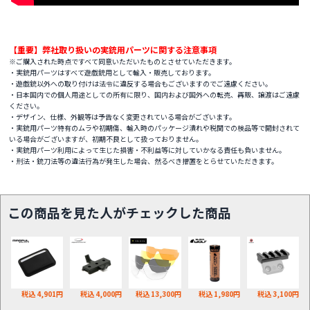
【重要】弊社取り扱いの実銃用パーツに関する注意事項
※ご購入された時点ですべて同意いただいたものとさせていただきます。
・実銃用パーツはすべて遊戯銃用として輸入・販売しております。
・遊戯銃以外への取り付けは法令に違反する場合もございますのでご遠慮ください。
・日本国内での個人用途としての所有に限り、国内および国外への転売、再販、譲渡はご遠慮
ください。
・デザイン、仕様、外観等は予告なく変更されている場合がございます。
・実銃用パーツ特有のムラや初期傷、輸入時のパッケージ潰れや税関での検品等で開封されて
いる場合がございますが、初期不良として扱っておりません。
・実銃用パーツ利用によって生じた損害・不利益等に対していかなる責任も負いません。
・刑法・銃刀法等の違法行為が発生した場合、然るべき措置をとらせていただきます。
この商品を見た人がチェックした商品
税込 4,901円
税込 4,000円
税込 13,300円
税込 1,980円
税込 3,100円