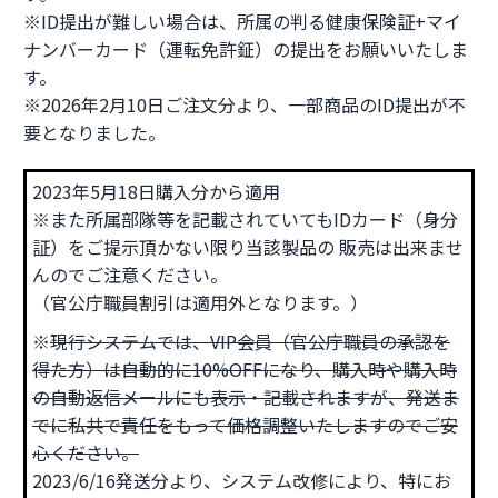
※ID提出が難しい場合は、所属の判る健康保険証+マイ
ナンバーカード（運転免許鉦）の提出をお願いいたしま
す。
※2026年2月10日ご注文分より、一部商品のID提出が不
要となりました。
2023年5月18日購入分から適用
※また所属部隊等を記載されていてもIDカード（身分
証）をご提示頂かない限り当該製品の 販売は出来ませ
んのでご注意ください。
（官公庁職員割引は適用外となります。）
※
現行システムでは、VIP会員（官公庁職員の承認を
得た方）は自動的に10%OFFになり、購入時や購入時
の自動返信メールにも表示・記載されますが、発送ま
でに私共で責任をもって価格調整いたしますのでご安
心ください。
2023/6/16発送分より、システム改修により、特にお