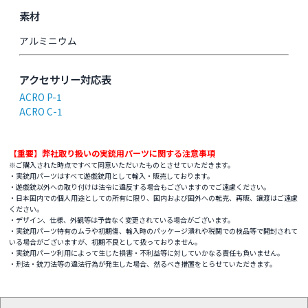
素材
アルミニウム
アクセサリー対応表
ACRO P-1
ACRO C-1
【重要】弊社取り扱いの実銃用パーツに関する注意事項
※ご購入された時点ですべて同意いただいたものとさせていただきます。
・実銃用パーツはすべて遊戯銃用として輸入・販売しております。
・遊戯銃以外への取り付けは法令に違反する場合もございますのでご遠慮ください。
・日本国内での個人用途としての所有に限り、国内および国外への転売、再販、譲渡はご遠慮
ください。
・デザイン、仕様、外観等は予告なく変更されている場合がございます。
・実銃用パーツ特有のムラや初期傷、輸入時のパッケージ潰れや税関での検品等で開封されて
いる場合がございますが、初期不良として扱っておりません。
・実銃用パーツ利用によって生じた損害・不利益等に対していかなる責任も負いません。
・刑法・銃刀法等の違法行為が発生した場合、然るべき措置をとらせていただきます。