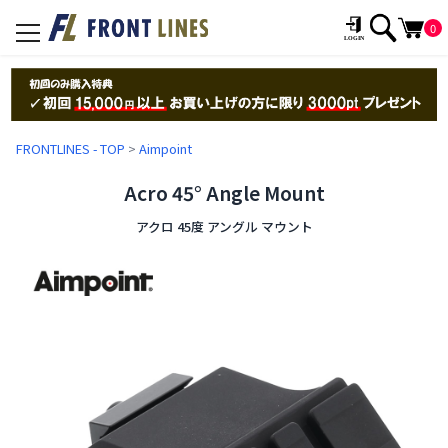
0
toggle
navigation
FRONTLINES - TOP
>
Aimpoint
Acro 45° Angle Mount
アクロ 45度 アングル マウント