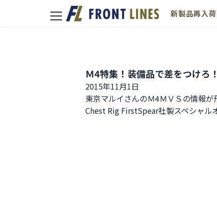
新製品
再入荷
toggle
navigation
Ｍ4特集！装備品で差をつけろ
2015年11月1日
東京マルイさんのＭ4ＭＶＳの情報が飛び
Chest Rig FirstSpear社製スペ