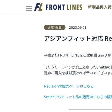
新製品
再入荷
toggle
navigation
お知らせ
2023.09.01
アジアンフィット対応 Rev
平素よりFRONT LINEをご愛顧頂きあり
ミリタリーラインが廃止となったSmithの
是非ご購入を検討頂ければ幸いでございま
Revisionの販売ページはこちら
Smithアウトレット品の販売はこちらの