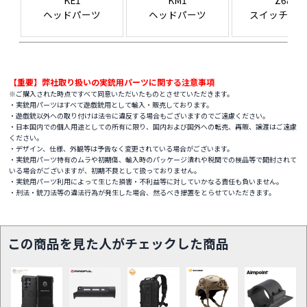
KE1
KM1
Z68
ヘッドパーツ
ヘッドパーツ
スイッチパ
【重要】弊社取り扱いの実銃用パーツに関する注意事項
※ご購入された時点ですべて同意いただいたものとさせていただきます。
・実銃用パーツはすべて遊戯銃用として輸入・販売しております。
・遊戯銃以外への取り付けは法令に違反する場合もございますのでご遠慮ください。
・日本国内での個人用途としての所有に限り、国内および国外への転売、再販、譲渡はご遠慮
ください。
・デザイン、仕様、外観等は予告なく変更されている場合がございます。
・実銃用パーツ特有のムラや初期傷、輸入時のパッケージ潰れや税関での検品等で開封されて
いる場合がございますが、初期不良として扱っておりません。
・実銃用パーツ利用によって生じた損害・不利益等に対していかなる責任も負いません。
・刑法・銃刀法等の違法行為が発生した場合、然るべき措置をとらせていただきます。
この商品を見た人がチェックした商品