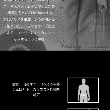
ハーネスシステムを実現するため
に考案したMYSTERY RANCH の
新しいサイズ構成。 2 つの測定値
に基づいたシンプルなサイズ設定
により、ユーザーにカスタムフィ
ットするように設計
胴囲
腰骨上部のすぐ上（へそから指
2 本ほど下）のウエスト周囲を
測定