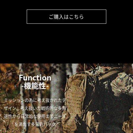
ご購入はこちら
Function
-機能性-
ミッションの為に考え抜かれたデ
ザイン。考え抜いた戦術的な多用
途性から日常的な使用までニーズ
を満たす多目的パック